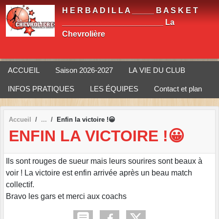
Panneau de gestion des cookies
H E R B A D I L L A _____ B A S K E T
_______________________ La
Chevrolière
ACCUEIL
Saison 2026-2027
LA VIE DU CLUB
INFOS PRATIQUES
LES ÉQUIPES
Contact et plan
Accueil
Enfin la victoire !😀
ENFIN LA VICTOIRE !😀
Ils sont rouges de sueur mais leurs sourires sont beaux à
voir ! La victoire est enfin arrivée après un beau match
collectif.
Bravo les gars et merci aux coachs